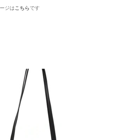
ージは
こちら
です