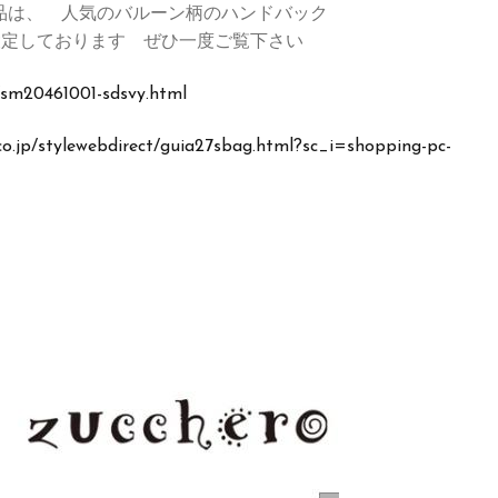
品は、 人気のバルーン柄のハンドバック
格に設定しております ぜひ一度ご覧下さい
t/sm20461001-sdsvy.html
.co.jp/stylewebdirect/guia27sbag.html?sc_i=shopping-pc-