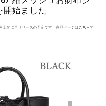
40167 細メッシュお財布シ
を開始ました
が7月上旬に再リリースの予定です 商品ページは
こちら
で