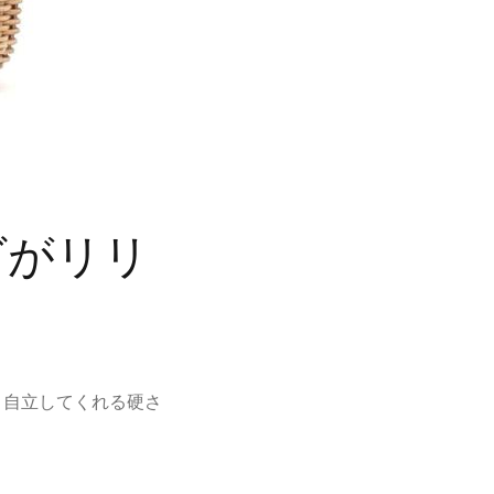
グがリリ
かり自立してくれる硬さ